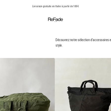
Livraison gratuite en Italie à partir de 100 €
Découvrez notre sélection d'accessoires et 
style.
Sac
casque
aviateur
US
Air
Force
noir