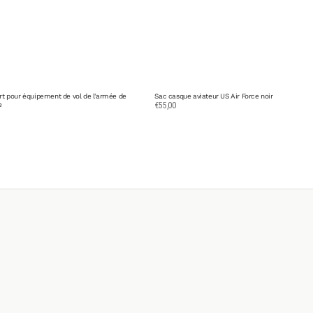
rt pour équipement de vol de l'armée de
Sac casque aviateur US Air Force noir
e
Prix
€55,00
habituel