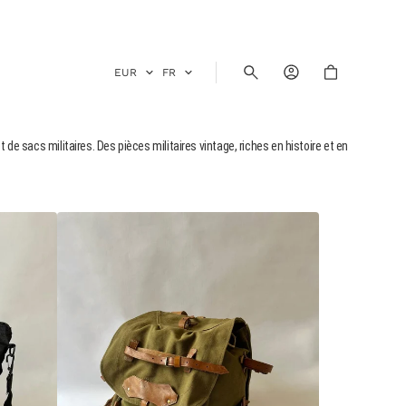
Panier
EUR
FR
de sacs militaires. Des pièces militaires vintage, riches en histoire et en
Sac
à
dos
militaire
vintage
Forces
armées
roumaines