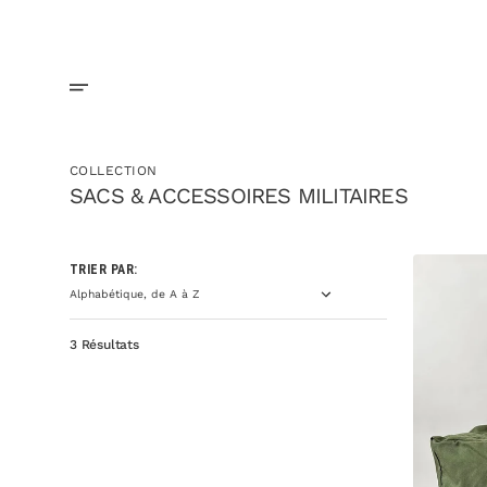
Ignorer
et
passer
au
contenu
COLLECTION
SACS & ACCESSOIRES MILITAIRES
Sac
TRIER PAR:
de
transport
pour
équipement
de
vol
3 Résultats
de
l'armée
de
l'air
américaine