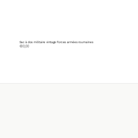
Sac à dos militaire vintage Forces armées roumaines
Prix
€80,00
habituel